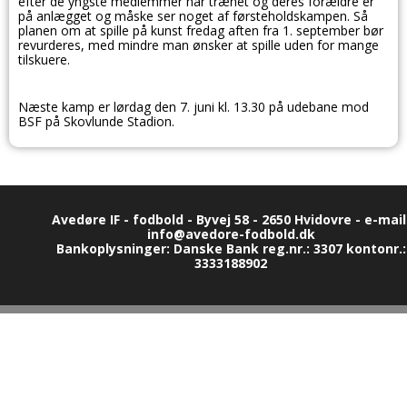
efter de yngste medlemmer har trænet og deres forældre er
på anlægget og måske ser noget af førsteholdskampen. Så
planen om at spille på kunst fredag aften fra 1. september bør
revurderes, med mindre man ønsker at spille uden for mange
tilskuere.
Næste kamp er lørdag den 7. juni kl. 13.30 på udebane mod
BSF på Skovlunde Stadion.
Avedøre IF - fodbold - Byvej 58 - 2650 Hvidovre - e-mail
info@avedore-fodbold.dk
Bankoplysninger: Danske Bank reg.nr.: 3307 kontonr.:
3333188902