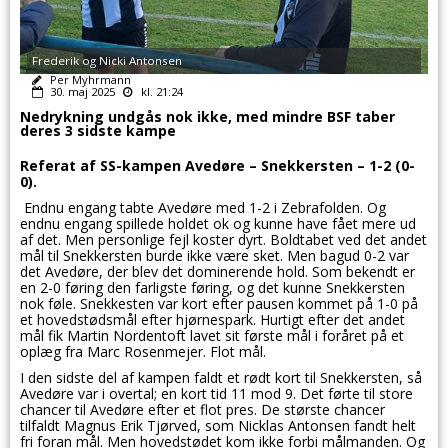
Frederik og Nicki Antonsen
Per Myhrmann
30. maj 2025
kl. 21:24
Nedrykning undgås nok ikke, med mindre BSF taber
deres 3 sidste kampe
Referat af SS-kampen Avedøre – Snekkersten – 1-2 (0-
0).
Endnu engang tabte Avedøre med 1-2 i Zebrafolden. Og
endnu engang spillede holdet ok og kunne have fået mere ud
af det. Men personlige fejl koster dyrt. Boldtabet ved det andet
mål til Snekkersten burde ikke være sket. Men bagud 0-2 var
det Avedøre, der blev det dominerende hold. Som bekendt er
en 2-0 føring den farligste føring, og det kunne Snekkersten
nok føle. Snekkesten var kort efter pausen kommet på 1-0 på
et hovedstødsmål efter hjørnespark. Hurtigt efter det andet
mål fik Martin Nordentoft lavet sit første mål i foråret på et
oplæg fra Marc Rosenmejer. Flot mål.
I den sidste del af kampen faldt et rødt kort til Snekkersten, så
Avedøre var i overtal; en kort tid 11 mod 9. Det førte til store
chancer til Avedøre efter et flot pres. De største chancer
tilfaldt Magnus Erik Tjørved, som Nicklas Antonsen fandt helt
fri foran mål. Men hovedstødet kom ikke forbi målmanden. Og