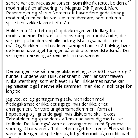
senere var det Nicklas Antonsen, som ikke fik rettet bolden af
mod mål på en aflevering fra Magnus Erik Tjørved. Marc
Rosenmejer og Martin Nordentoft havde flere gode forsøg
mod mål, men heldet var ikke med Avedøre, som nok må
spille i en række lavere i efteråret.
Holdet må få rettet op på opdækningen ved indlæg fra
modstanderne. Det var i aftenens kamp en modstander, der
var først på bolden ved alle indlæg. Bl.a. også på det første
mål. Og Snekkersten havde en kæmpechance i 2. halvleg, hvor
de kunne have øget føringen på endnu et hovedstødsmål. Der
var ingen markering på den helt fri modstander!
Der var igen ikke så mange tilskuere! Jeg talte 60 tilskuere og 2
hunde. Hundene var Tulle, der snart bliver 1 år samt tæven
Nuka Sternberg, som er blevet 13 år. Tilskuernes navne kan
jeg næsten også nævne alle sammen, men det vil nok tage for
lang tid.
Jeg ved, at jeg gentager mig selv. Men ideen med
fredagskampe er ikke det rigtige, hvis der ikke er et
arrangement for vore ungdomsmedlemmer i form af
hoppeborg og lignende gøgl, hvis tilskuerne skal lokkes i
Zebrafolden og spise deres aftensmad samtidig med at se
fodbold. Det kan også være et arrangement med Spybrew,
som også har været afholdt eller noget helt tredje. Ellers vil det
være bedre igen at spille lørdag tidlig eftermiddag umiddelbart