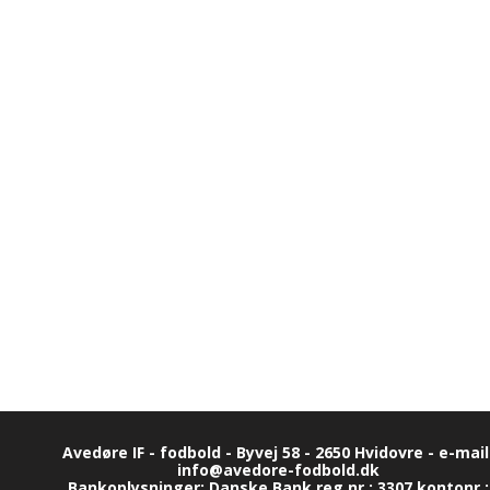
Avedøre IF - fodbold - Byvej 58 - 2650 Hvidovre - e-mail
info@avedore-fodbold.dk
Bankoplysninger: Danske Bank reg.nr.: 3307 kontonr.: